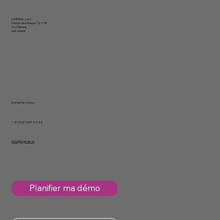
LOGITRAK, s.a.r.l.
Chemin de la Rueyre 116 -118
1020 Renens
Switzerland
Contactez-nous :
+41 (0)21 635 44 22
info@logitrak.ch
Planifier ma démo