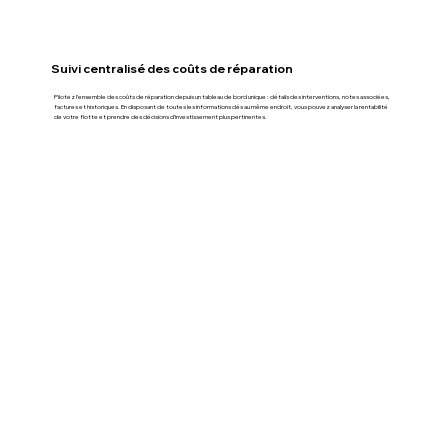
Suivi centralisé des coûts de réparation
Pilotez l’ensemble des coûts de réparation depuis un tableau de bord unique : détails des interventions, notes associées,
factures et historiques. En disposant de toutes les informations clés au même endroit, vous pouvez analyser la rentabilité
de votre flotte et prendre des décisions d’investissement plus pertinentes.