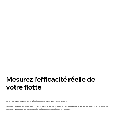
Mesurez l’efficacité réelle de
votre flotte
Suivez l’efficacité de votre flotte grâce à une solution automatisée et transparente.
Analysez l’utilisation de vos véhicules pour déterminer si votre parc est dimensionné de manière optimale, qu’il soit en excès ou insuffisant, et
ajustez-le facilement en fonction des spécificités et des besoins réels de votre activité.