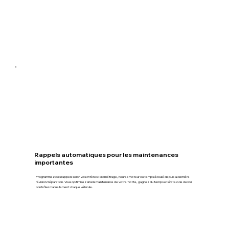
Rappels automatiques pour les maintenances
importantes
Programmez des rappels selon vos critères : kilométrage, heures moteur ou temps écoulé depuis la dernière
révision/réparation. Vous optimisez ainsi la maintenance de votre flotte, gagnez du temps et évitez de devoir
contrôler manuellement chaque véhicule.