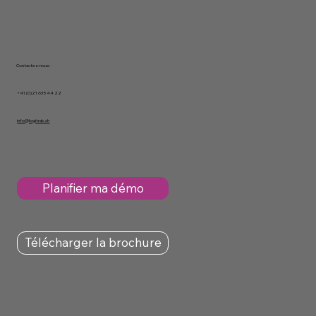
Contactez-nous :
+41 (0)21 635 44 22
info@logitrak.ch
Planifier ma démo
Télécharger la brochure