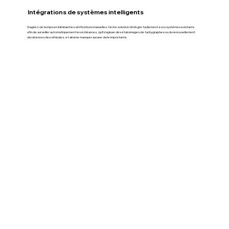
Intégrations de systèmes intelligents
Gagnez du temps en éliminant les vérifications manuelles. Notre solution s’intègre facilement à vos systèmes existants
afin de surveiller automatiquement les échéances, qu’il s’agisse des étalonnages de tachygraphes ou du renouvellement
des licences des véhicules, et ainsi ne manquer aucune date importante.