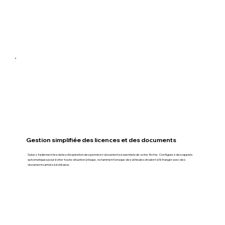
Gestion simplifiée des licences et des documents
Suivez facilement les dates d’expiration des permis et documents essentiels de votre flotte. Configurez des rappels
automatiques pour éviter toute situation à risque, notamment lorsque des véhicules circulent à l’étranger avec des
documents arrivés à échéance.