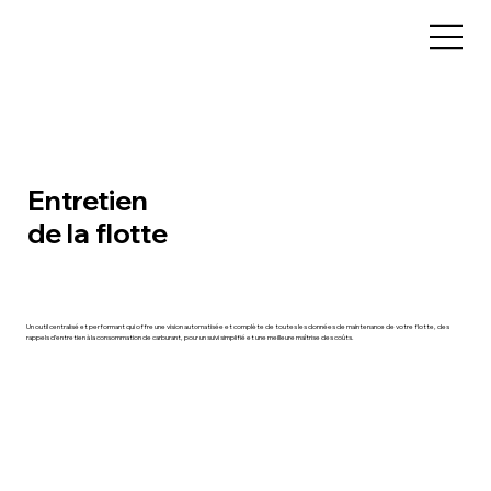
Entretien
de la flotte
Un outil centralisé et performant qui offre une vision automatisée et complète de toutes les données de maintenance de votre flotte, des
rappels d’entretien à la consommation de carburant, pour un suivi simplifié et une meilleure maîtrise des coûts.