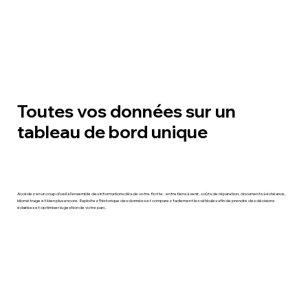
Toutes vos données sur un
tableau de bord unique
Accédez en un coup d’oeil à l’ensemble des informations clés de votre flotte : entretiens à venir, coûts de réparation, documents à échéance,
kilométrage et bien plus encore. Exploitez l’historique des données et comparez facilement les véhicules afin de prendre des décisions
éclairées et optimiser la gestion de votre parc.