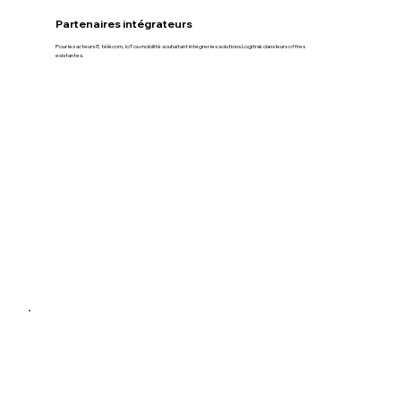
Partenaires intégrateurs
Pour les acteurs IT, télécom, IoT ou mobilité souhaitant intégrer les solutions Logitrak dans leurs offres
existantes.