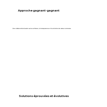
Approche gagnant-gagnant
Une collaboration basée sur la confiance, la transparence et la création de valeur commune.
Solutions éprouvées et évolutives