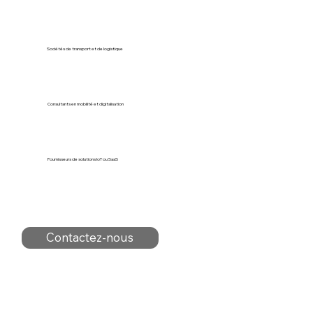
Sociétés de transport et de logistique
Consultants en mobilité et digitalisation
Fournisseurs de solutions IoT ou SaaS
Contactez-nous