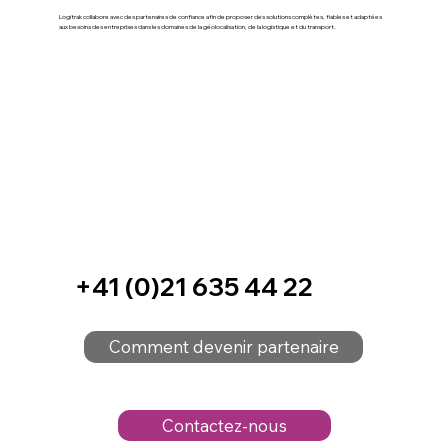
Logitrak collabore avec des partenaires de confiance afin de proposer des solutions complètes, fiables et adaptées
aux besoins des entreprises dans les domaines de la géolocalisation, de la logistique et du transport.
+41 (0)21 635 44 22
Comment devenir partenaire
Contactez-nous