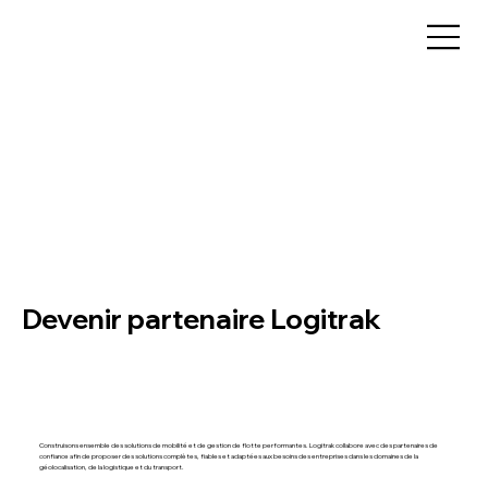
Devenir partenaire Logitrak
Construisons ensemble des solutions de mobilité et de gestion de flotte performantes. Logitrak collabore avec des partenaires de
confiance afin de proposer des solutions complètes, fiables et adaptées aux besoins des entreprises dans les domaines de la
géolocalisation, de la logistique et du transport.