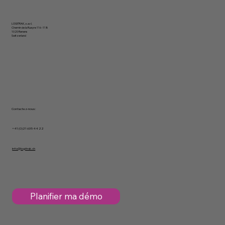
LOGITRAK, s.a.r.l.
Chemin de la Rueyre 116 -118
1020 Renens
Switzerland
Contactez-nous :
+41 (0)21 635 44 22
info@logitrak.ch
Planifier ma démo