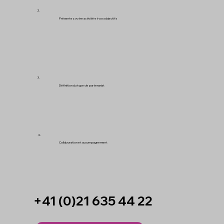
2.
Présentez votre activité et vos objectifs
3.
Définition du type de partenariat
4.
Collaboration et accompagnement
+41 (0)21 635 44 22