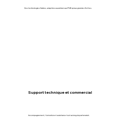
Des technologies fiables, adaptées aussi bien aux PME qu’aux grandes flottes.
Support technique et commercial
Accompagnement, formation et assistance tout au long du partenariat.