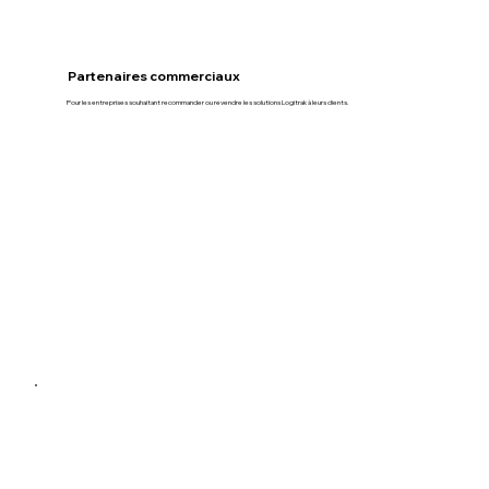
Partenaires commerciaux
Pour les entreprises souhaitant recommander ou revendre les solutions Logitrak à leurs clients.