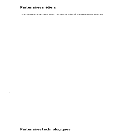
Partenaires métiers
Pour les entreprises actives dans le transport, la logistique, la sécurité, l’énergie ou les services mobiles.
Partenaires technologiques