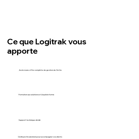
Ce que Logitrak vous
apporte
Accès à une offre complète de gestion de flotte
Formation aux solutions et à la plateforme
Support technique dédié
Outils professionnels pour accompagner vos clients