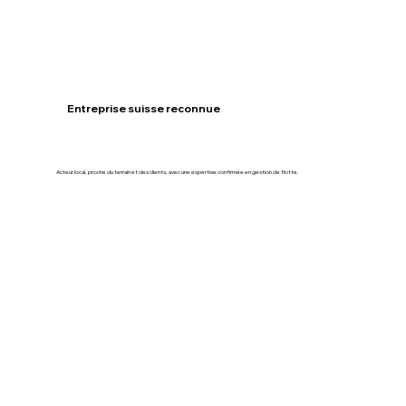
Entreprise suisse reconnue
Acteur local, proche du terrain et des clients, avec une expertise confirmée en gestion de flotte.