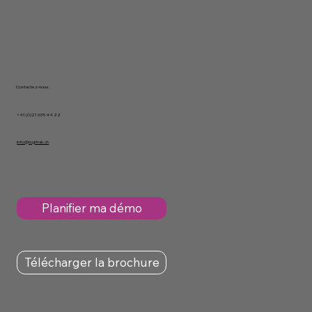
Contactez-nous :
+41 (0)21 635 44 22
info@logitrak.ch
Planifier ma démo
Télécharger la brochure