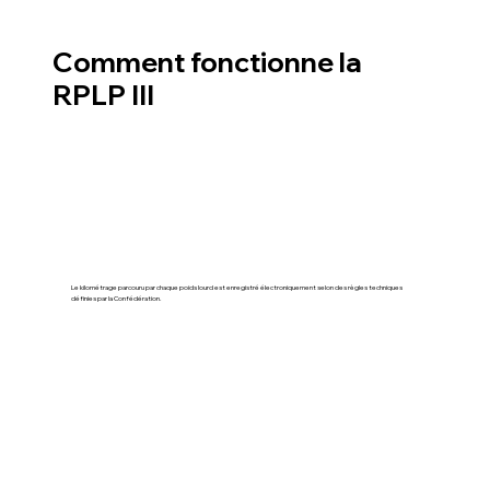
Comment fonctionne la
RPLP III
Le kilométrage parcouru par chaque poids lourd est enregistré électroniquement selon des règles techniques
définies par la Confédération.