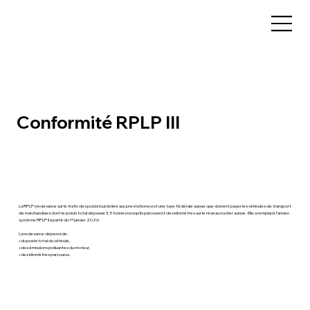
Conformité RPLP III
La RPLP (redevance sur le trafic des poids lourds liée aux prestations) est une taxe fédérale suisse que doivent payer les véhicules de transport
de marchandises dont le poids total dépasse 3,5 tonnes lorsqu’ils parcourent des kilomètres sur le réseau routier suisse. Elle a remplacé l’ancien
système RPLP II à partir du 1ᵉʳ janvier 2026.
La redevance dépend de :
• du poids total du véhicule,
• des émissions polluantes du moteur,
• des kilomètres parcourus.