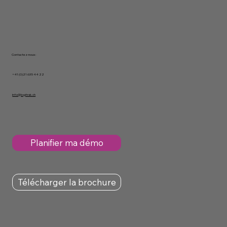
Contactez-nous :
+41 (0)21 635 44 22
info@logitrak.ch
Planifier ma démo
Télécharger la brochure