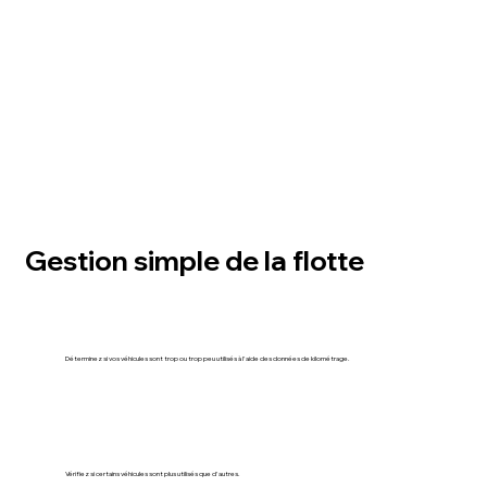
Gestion simple de la flotte
Déterminez si vos véhicules sont trop ou trop peu utilisés à l'aide des données de kilométrage.
Vérifiez si certains véhicules sont plus utilisés que d'autres.