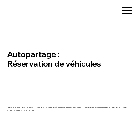
Autopartage :
​Réservation de véhicules
Une solution simple et intuitive qui facilite le partage de véhicules entre collaborateurs, optimise leur utilisation et garantit une gestion claire
et efficace du parc automobile.